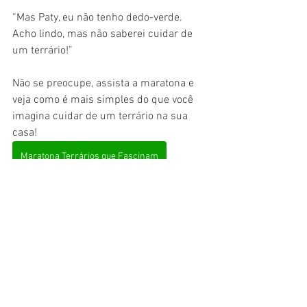
“Mas Paty, eu não tenho dedo-verde. 
Acho lindo, mas não saberei cuidar de 
um terrário!” 
Não se preocupe, assista a maratona e 
veja como é mais simples do que você 
imagina cuidar de um terrário na sua 
casa!
Maratona Terrários que Fascinam
Conheça as peças perfeitas para montar 
o seu terrário na Loja Floral Atlanta
Loja Floral Atlanta