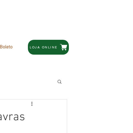
 Boleto
LOJA ONLINE
avras