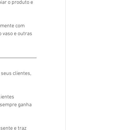
iar o produto e 
lemente com 
 vaso e outras 
seus clientes, 
ientes 
 sempre ganha 
ente e traz 