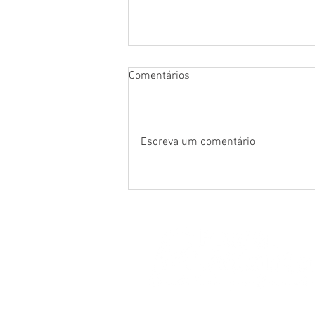
Comentários
Escreva um comentário
Holambra Experience: um
encontro de conhecimento,
inovação e conexões para o
mercado de flores