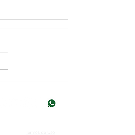
al News: Espuma Floral
egradável
Política de Privacidade
Termos de Uso