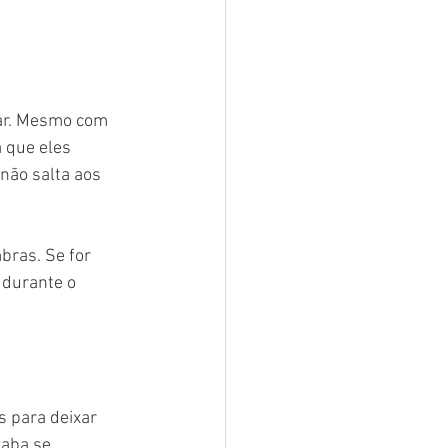
far. Mesmo com 
 que eles 
não salta aos 
bras. Se for 
 durante o 
 para deixar 
caba se 