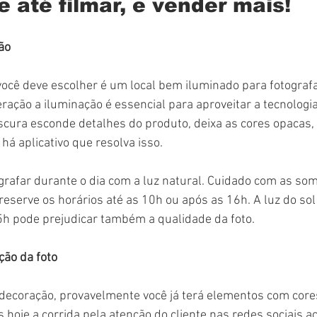
e até filmar, e vender mais!
ão
você deve escolher é um local bem iluminado para fotogra
eração a iluminação é essencial para aproveitar a tecnologia
cura esconde detalhes do produto, deixa as cores opacas, 
 há aplicativo que resolva isso.
rafar durante o dia com a luz natural. Cuidado com as som
, reserve os horários até as 10h ou após as 16h. A luz do sol
5h pode prejudicar também a qualidade da foto.
ção da foto
 decoração, provavelmente você já terá elementos com cores
 hoje a corrida pela atenção do cliente nas redes sociais a