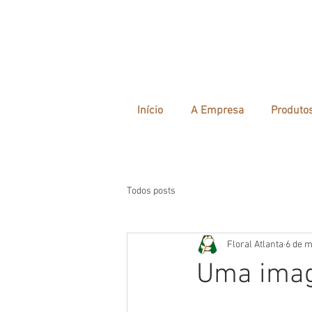
Início
A Empresa
Produto
Todos posts
Floral Atlanta
6 de m
Uma imag