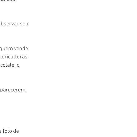
observar seu 
 quem vende 
loriculturas 
olate, o 
aparecerem. 
 foto de 